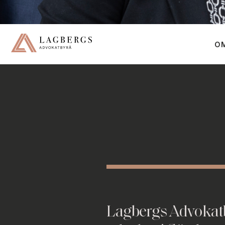
O
Lagbergs Advokatb