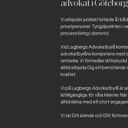
advokat i Göteborg
Vi erbjuder juridiskt biträde åt b
privatpersoner. Tyngdpunkten i v
processföring i domstol.
Vid Lagbergs Advokatbyrå kombin
advokatbyråns kompetens med den 
omtanke. Vi förmedlar rättsskydd o
alltid erbjuda Dig ett bemötande 
kvalitet.
Vi på Lagbergs Advokatbyrå är a
lättillgängliga för våra klienter. Nä
alltid räkna med ett stort engag
Vi tar Ditt ärende och Ditt förtroen