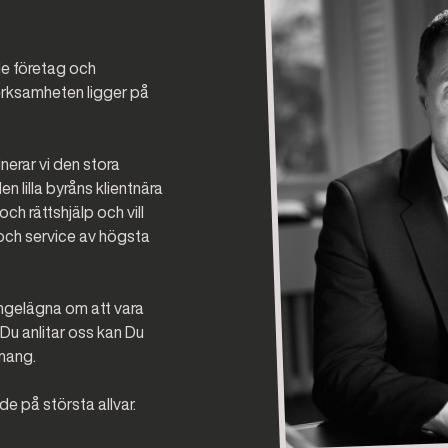
åde företag och
erksamheten ligger på
erar vi den stora
lilla byråns klientnära
ch rättshjälp och vill
och service av högsta
ngelägna om att vara
r Du anlitar oss kan Du
emang.
de på största allvar.