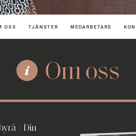
M OSS
TJÄNSTER
MEDARBETARE
KON
Om oss
yrå – Din